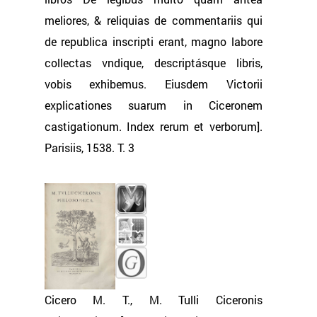
meliores, & reliquias de commentariis qui
de republica inscripti erant, magno labore
collectas vndique, descriptásque libris,
vobis exhibemus. Eiusdem Victorii
explicationes suarum in Ciceronem
castigationum. Index rerum et verborum].
Parisiis, 1538. Т. 3
Cicero M. T., M. Tulli Ciceronis