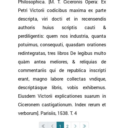
Philosophica. [M. T. Ciceronis Opera: Ex
Petri Victorii codicibus maxima ex parte
descripta, viri docti et in recensendis
authoris huius scriptis cauti &
perdiligentis: quem nos industria, quanta
potuimus, consequuti, quasdam orationes
redintegratas, tres libros De legibus multo
quàm antea meliores, & reliquias de
commentariis qui de republica inscripti
erant, magno labore collectas vndique,
descriptásque libris, vobis exhibemus.
Eiusdem Victorii explicationes suarum in
Ciceronem castigationum. Index rerum et
verborum]. Parisiis, 1538. Т. 4
1
2