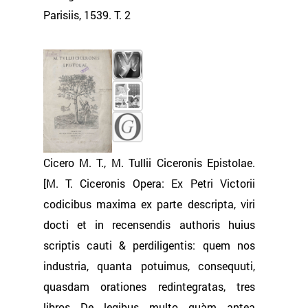
Parisiis, 1539. Т. 2
Cicero M. T., M. Tullii Ciceronis Epistolae.
[M. T. Ciceronis Opera: Ex Petri Victorii
codicibus maxima ex parte descripta, viri
docti et in recensendis authoris huius
scriptis cauti & perdiligentis: quem nos
industria, quanta potuimus, consequuti,
quasdam orationes redintegratas, tres
libros De legibus multo quàm antea