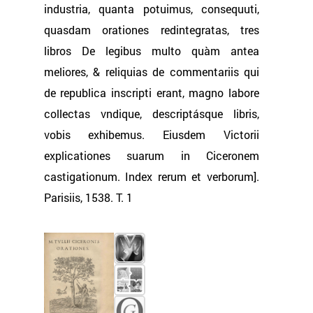
industria, quanta potuimus, consequuti,
quasdam orationes redintegratas, tres
libros De legibus multo quàm antea
meliores, & reliquias de commentariis qui
de republica inscripti erant, magno labore
collectas vndique, descriptásque libris,
vobis exhibemus. Eiusdem Victorii
explicationes suarum in Ciceronem
castigationum. Index rerum et verborum].
Parisiis, 1538. Т. 1