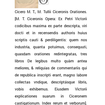
Cicero M. T., M. Tullii Ciceronis Orationes.
[M. T. Ciceronis Opera: Ex Petri Victorii
codicibus maxima ex parte descripta, viri
docti et in recensendis authoris huius
scriptis cauti & perdiligentis: quem nos
industria, quanta potuimus, consequuti,
quasdam orationes redintegratas, tres
libros De legibus multo quàm antea
meliores, & reliquias de commentariis qui
de republica inscripti erant, magno labore
collectas vndique, descriptásque libris,
vobis exhibemus. Eiusdem Victorii
explicationes suarum in Ciceronem
castigationum. Index rerum et verborum].