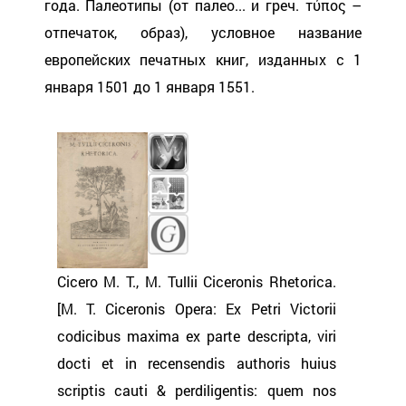
года. Палеотипы (от палео... и греч. τύπος –
отпечаток, образ), условное название
европейских печатных книг, изданных с 1
января 1501 до 1 января 1551.
Cicero M. T., M. Tullii Ciceronis Rhetorica.
[M. T. Ciceronis Opera: Ex Petri Victorii
codicibus maxima ex parte descripta, viri
docti et in recensendis authoris huius
scriptis cauti & perdiligentis: quem nos