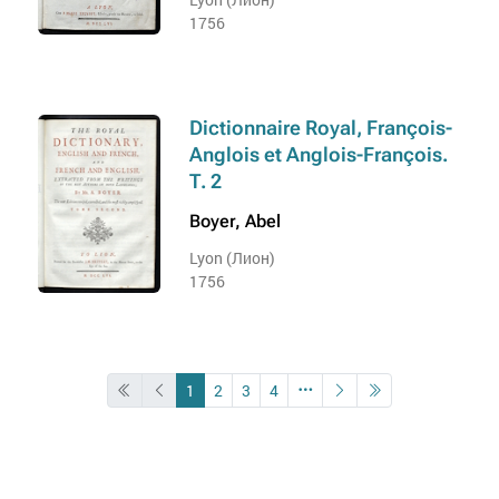
1756
Dictionnaire Royal, François-
Anglois et Anglois-François.
Т. 2
Boyer, Abel
Lyon (Лион)
1756
1
2
3
4