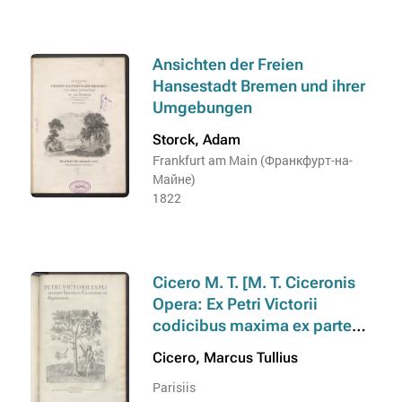
consequuti, quasdam
in Ciceronem castigationum.
orationes redintegratas, tres
Index rerum et verborum].
libros De legibus multo quàm
Tomus 3. M. Tullii Ciceronis
Ansichten der Freien
antea meliores, & reliquias de
Epistolae
Hansestadt Bremen und ihrer
commentariis qui de
Umgebungen
republica inscripti erant,
magno labore collectas
Storck, Adam
vndique, descriptásque libris,
Frankfurt am Main (Франкфурт-на-
vobis exhibemus. Eiusdem
Майне)
1822
Victorii explicationes suarum
in Ciceronem castigationum.
Index rerum et verborum].
Tomus 4. M. Tulli Ciceronis
Cicero M. T. [M. T. Ciceronis
Philosophica
Opera: Ex Petri Victorii
codicibus maxima ex parte
descripta, viri docti et in
Cicero, Marcus Tullius
recensendis authoris huius
Parisiis
scriptis cauti & perdiligentis: