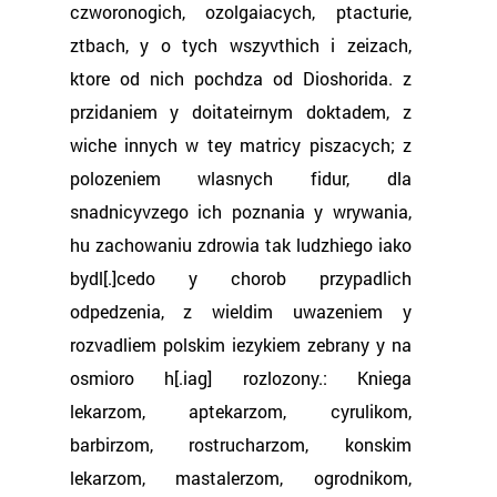
czworonogich, ozolgaiacych, ptacturie,
ztbach, y o tych wszyvthich i zeizach,
ktore od nich pochdza od Dioshorida. z
przidaniem y doitateirnym doktadem, z
wiche innych w tey matricy piszacych; z
polozeniem wlasnych fidur, dla
snadnicyvzego ich poznania y wrywania,
hu zachowaniu zdrowia tak ludzhiego iako
bydl[.]cedo y chorob przypadlich
odpedzenia, z wieldim uwazeniem y
rozvadliem polskim iezykiem zebrany y na
osmioro h[.iag] rozlozony.: Kniega
lekarzom, aptekarzom, cyrulikom,
barbirzom, rostrucharzom, konskim
lekarzom, mastalerzom, ogrodnikom,