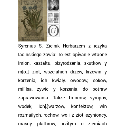
Syrenius S, Zielnik Herbarzem z iezyka
lacinskiego zowia: To est opivanie wtaone
imion, kaztaltu, pizyrodzenia, skutkow y
m[o..] ziot, wszelahich drzew, krzewin y
korzenia, ich kwialy, owocow, sokow,
mi[.]sa, zywic y korzenia, do potraw
zaprawowania. Takze truncow, vyropov,
wodek, lch[.]warzow, konfektow, win
rozmailych, rochow, woli z ziot ezynioncy,
mascy, plathrow, przitym o ziemiach