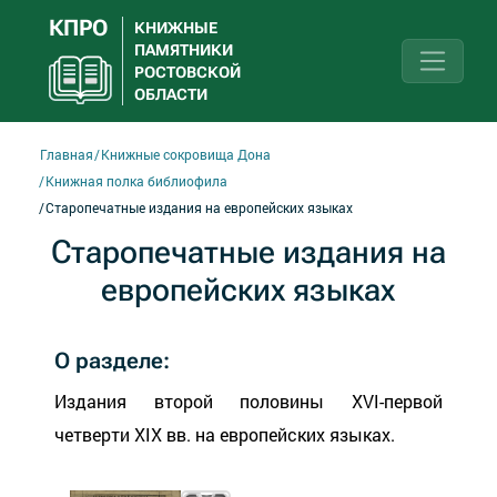
КПРО
КНИЖНЫЕ
ПАМЯТНИКИ
РОСТОВСКОЙ
ОБЛАСТИ
Главная
Книжные сокровища Дона
Книжная полка библиофила
Старопечатные издания на европейских языках
Старопечатные издания на
европейских языках
О разделе:
Издания второй половины XVI-первой
четверти XIX вв. на европейских языках.