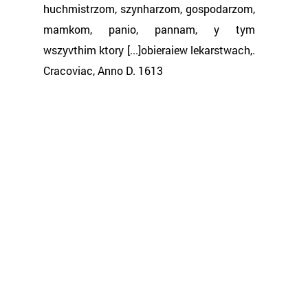
huchmistrzom, szynharzom, gospodarzom,
mamkom, panio, pannam, y tym
wszyvthim ktory [...]obieraiew lekarstwach,.
Cracoviaс, Anno D. 1613